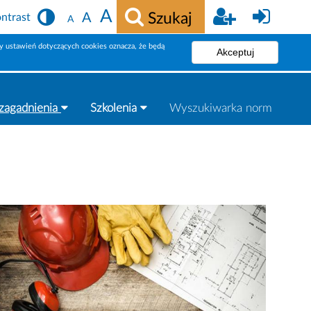
A
Szukaj
A
ntrast
A
 ustawień dotyczących cookies oznacza, że będą
 zagadnienia
Szkolenia
Wyszukiwarka norm