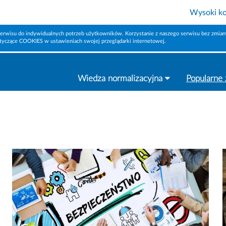
Wysoki ko
erwisu do indywidualnych potrzeb użytkowników. Korzystanie z naszego serwisu bez zmiany
otyczące COOKIES w ustawieniach swojej przeglądarki internetowej.
Wiedza normalizacyjna
Popularne