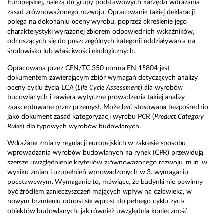
Europejskiej, należą do grupy podstawowych narzędzi wdrażania
zasad zrównoważonego rozwoju. Opracowanie takiej deklaracji
polega na dokonaniu oceny wyrobu, poprzez określenie jego
charakterystyki wyrażonej zbiorem odpowiednich wskaźników,
odnoszących się do poszczególnych kategorii oddziaływania na
środowisko lub właściwości ekologicznych.
Opracowana przez CEN/TC 350 norma EN 15804 jest
dokumentem zawierającym zbiór wymagań dotyczących analizy
oceny cyklu życia LCA (
Life Cycle Assessment
) dla wyrobów
budowlanych i zawiera wytyczne prowadzenia takiej analizy
zaakceptowane przez przemysł. Może być stosowana bezpośrednio
jako dokument zasad kategoryzacji wyrobu PCR (
Product Category
Rules
) dla typowych wyrobów budowlanych.
Wdrażane zmiany regulacji europejskich w zakresie sposobu
wprowadzania wyrobów budowlanych na rynek (CPR) przewidują
szersze uwzględnienie kryteriów zrównoważonego rozwoju, m.in. w
wyniku zmian i uzupełnień wprowadzonych w 3. wymaganiu
podstawowym. Wymaganie to, mówiące, że budynki nie powinny
być źródłem zanieczyszczeń mających wpływ na człowieka, w
nowym brzmieniu odnosi się wprost do pełnego cyklu życia
obiektów budowlanych, jak również uwzględnia konieczność