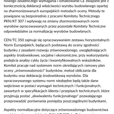
nowego zasadniczego wymagania i oznakowanie CE związane jest z
koniecznością deklaracji właściwości wyrobu budowlanego opartej
na zharmonizowanych europejskich metodach oceny. Metody te
powiązane są bezpośrednio z pracami Komitetu Technicznego
PKN/KT 307 i wpływają na zmiany zharmonizowanych norm
wyrobów opracowywanych przez pozostałe Komitety Techniczne
odpowiedzialne za normalizację wyrobów budowlanych.
CEN/TC 350 zajmuje się opracowywaniem zestawu horyzontalnych
Norm Europejskich, będących podstawą do oceny zgodności
budynku z zasadami rozwoju zrównoważonego, uwzględniających
aspekty środowiskowe, socjalne i ekonomiczne, przy wykorzystaniu
podejścia analizy cyklu życia i kwantyfikowalnych wskaźników.
Komitet pracuje nad systemem norm określających ramowy plan
oceny „zrównoważoności" budynków, metod obliczania dla
budynku oraz deklarację środowiskową wyrobów. Dla
opracowywanego systemu norm niezbędne będą także dane
wejściowe w postaci wymagań technicznych i funkcjonalnych,
zawartych w specyfikacjach klienta i przepisach technicznych, które
przyjmują postać „ekwiwalentu funkcjonalnego" pozwalającego
przeprowadzić porównania pomiędzy poszczególnymi budynkami.
Aspekty normalizacyjne dotyczące zrównoważonego budownictwa