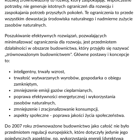
Rozwój zrównoważony to rozwój, który zaspokajając współczesne
potrzeby, nie generuje istotnych ograniczeń dla rozwoju i
zaspokajania potrzeb przyszłych pokoleń. Te ograniczenia to przede
wszystkim dewastacja środowiska naturalnego i nadmierne zużycie
zasobów naturalnych.
Poszukiwanie efektywnych rozwiązań, pozwalających
minimalizować ograniczenia dla rozwoju, jest przedmiotem
działalności w obszarze budownictwa, który przyjęło się nazywać
„zrównoważonym budownictwem". Główne postawy i koncepcje
to:
inteligentny, trwały wzrost,
trwałość wytwarzanych wyrobów, gospodarka o obiegu
zamkniętym,
zmniejszenie emisji gazów cieplarnianych,
poprawa efektywności energetycznej i wykorzystania
zasobów naturalnych,
zmniejszenie i zracjonalizowanie konsumpcji,
aspekty społeczne - poprawa jakości życia społeczeństwa.
Do 2007 roku zrównoważone budownictwo jako całość nie było
przedmiotem regulacji europejskich, które dotyczyły jedynie jego
pojedynczych aspektów, np. wykorzystania energii (dyrektywa