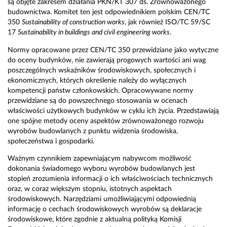
są objęte zakresem działania PKN/KT 307 ds. Zrównoważonego
budownictwa. Komitet ten jest odpowiednikiem polskim CEN/TC
350
Sustainability of construction works
, jak również ISO/TC 59/SC
17
Sustainability in buildings and civil engineering works.
Normy opracowane przez CEN/TC 350 przewidziane jako wytyczne
do oceny budynków, nie zawierają progowych wartości ani wag
poszczególnych wskaźników środowiskowych, społecznych i
ekonomicznych, których określenie należy do wyłącznych
kompetencji państw członkowskich. Opracowywane normy
przewidziane są do powszechnego stosowania w ocenach
właściwości użytkowych budynków w cyklu ich życia. Przedstawiają
one spójne metody oceny aspektów zrównoważonego rozwoju
wyrobów budowlanych z punktu widzenia środowiska,
społeczeństwa i gospodarki.
Ważnym czynnikiem zapewniającym nabywcom możliwość
dokonania świadomego wyboru wyrobów budowlanych jest
stopień zrozumienia informacji o ich właściwościach technicznych
oraz, w coraz większym stopniu, istotnych aspektach
środowiskowych. Narzędziami umożliwiającymi odpowiednią
informację o cechach środowiskowych wyrobów są deklaracje
środowiskowe, które zgodnie z aktualną polityką Komisji