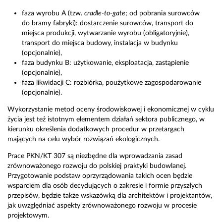
faza wyrobu A (tzw.
cradle-to-gate
; od pobrania surowców
do bramy fabryki): dostarczenie surowców, transport do
miejsca produkcji, wytwarzanie wyrobu (obligatoryjnie),
transport do miejsca budowy, instalacja w budynku
(opcjonalnie),
faza budynku B: użytkowanie, eksploatacja, zastąpienie
(opcjonalnie),
faza likwidacji C: rozbiórka, poużytkowe zagospodarowanie
(opcjonalnie).
Wykorzystanie metod oceny środowiskowej i ekonomicznej w cyklu
życia jest też istotnym elementem działań sektora publicznego, w
kierunku określenia dodatkowych procedur w przetargach
mających na celu wybór rozwiązań ekologicznych.
Prace PKN/KT 307 są niezbędne dla wprowadzania zasad
zrównoważonego rozwoju do polskiej praktyki budowlanej.
Przygotowanie podstaw oprzyrządowania takich ocen będzie
wsparciem dla osób decydujących o zakresie i formie przyszłych
przepisów, będzie także wskazówką dla architektów i projektantów,
jak uwzględniać aspekty zrównoważonego rozwoju w procesie
projektowym.