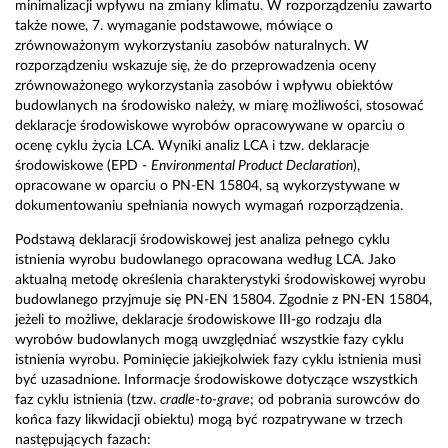
minimalizacji wpływu na zmiany klimatu. W rozporządzeniu zawarto
także nowe, 7. wymaganie podstawowe, mówiące o
zrównoważonym wykorzystaniu zasobów naturalnych. W
rozporządzeniu wskazuje się, że do przeprowadzenia oceny
zrównoważonego wykorzystania zasobów i wpływu obiektów
budowlanych na środowisko należy, w miarę możliwości, stosować
deklaracje środowiskowe wyrobów opracowywane w oparciu o
ocenę cyklu życia LCA. Wyniki analiz LCA i tzw. deklaracje
środowiskowe (EPD -
Environmental Product Declaration
),
opracowane w oparciu o PN-EN 15804, są wykorzystywane w
dokumentowaniu spełniania nowych wymagań rozporządzenia.
Podstawą deklaracji środowiskowej jest analiza pełnego cyklu
istnienia wyrobu budowlanego opracowana według LCA. Jako
aktualną metodę określenia charakterystyki środowiskowej wyrobu
budowlanego przyjmuje się PN-EN 15804. Zgodnie z PN-EN 15804,
jeżeli to możliwe, deklaracje środowiskowe III-go rodzaju dla
wyrobów budowlanych mogą uwzględniać wszystkie fazy cyklu
istnienia wyrobu. Pominięcie jakiejkolwiek fazy cyklu istnienia musi
być uzasadnione. Informacje środowiskowe dotyczące wszystkich
faz cyklu istnienia (tzw.
cradle-to-grave
; od pobrania surowców do
końca fazy likwidacji obiektu) mogą być rozpatrywane w trzech
następujących fazach: