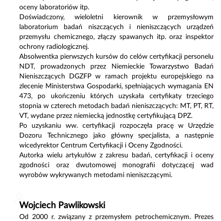
oceny laboratoriów itp.
Doświadczony, wieloletni kierownik w przemysłowym
laboratorium badań niszczących i nieniszczących urządzeń
przemysłu chemicznego, złączy spawanych itp. oraz inspektor
ochrony radiologicznej.
Absolwentka pierwszych kursów do celów certyfikacji personelu
NDT, prowadzonych przez Niemieckie Towarzystwo Badań
Nieniszczących DGZFP w ramach projektu europejskiego na
zlecenie Ministerstwa Gospodarki, spełniających wymagania EN
473, po ukończeniu których uzyskała certyfikaty trzeciego
stopnia w czterech metodach badań nieniszczących: MT, PT, RT,
VT, wydane przez niemiecką jednostkę certyfikującą DPZ.
Po uzyskaniu ww. certyfikacji rozpoczęła pracę w Urzędzie
Dozoru Technicznego jako główny specjalista, a następnie
wicedyrektor Centrum Certyfikacji i Oceny Zgodności.
Autorka wielu artykułów z zakresu badań, certyfikacji i oceny
zgodności oraz dwutomowej monografii dotyczącej wad
wyrobów wykrywanych metodami nieniszczącymi.
W
ojciech Pawlikowski
Od 2000 r. związany z przemysłem petrochemicznym. Prezes