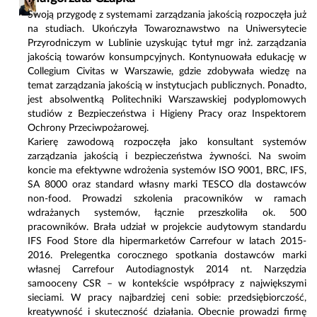
Swoją przygodę z systemami zarządzania jakością rozpoczęła już
na studiach. Ukończyła Towaroznawstwo na Uniwersytecie
Przyrodniczym w Lublinie uzyskując tytuł mgr inż. zarządzania
jakością towarów konsumpcyjnych. Kontynuowała edukację w
Collegium Civitas w Warszawie, gdzie zdobywała wiedzę na
temat zarządzania jakością w instytucjach publicznych. Ponadto,
jest absolwentką Politechniki Warszawskiej podyplomowych
studiów z Bezpieczeństwa i Higieny Pracy oraz Inspektorem
Ochrony Przeciwpożarowej.
Karierę zawodową rozpoczęła jako konsultant systemów
zarządzania jakością i bezpieczeństwa żywności. Na swoim
koncie ma efektywne wdrożenia systemów ISO 9001, BRC, IFS,
SA 8000 oraz standard własny marki TESCO dla dostawców
non-food. Prowadzi szkolenia pracowników w ramach
wdrażanych systemów, łącznie przeszkoliła ok. 500
pracowników. Brała udział w projekcie audytowym standardu
IFS Food Store dla hipermarketów Carrefour w latach 2015-
2016. Prelegentka corocznego spotkania dostawców marki
własnej Carrefour Autodiagnostyk 2014 nt. Narzędzia
samooceny CSR – w kontekście współpracy z największymi
sieciami. W pracy najbardziej ceni sobie: przedsiębiorczość,
kreatywność i skuteczność działania. Obecnie prowadzi firmę