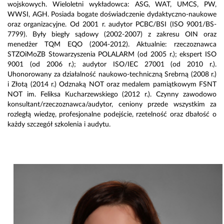
wojskowych. Wieloletni wykładowca: ASG, WAT, UMCS, PW,
WWSI, AGH. Posiada bogate doświadczenie dydaktyczno-naukowe
oraz organizacyjne. Od 2001 r. audytor PCBC/BSI (ISO 9001/BS-
7799). Były biegły sądowy (2002-2007) z zakresu OIN oraz
menedżer TQM EQO (2004-2012). Aktualnie: rzeczoznawca
STZOiMoZB Stowarzyszenia POLALARM (od 2005 r.); ekspert ISO
9001 (od 2006 r.); audytor ISO/IEC 27001 (od 2010 r.).
Uhonorowany za działalność naukowo-techniczną Srebrną (2008 r.)
i Złotą (2014 r.) Odznaką NOT oraz medalem pamiątkowym FSNT
NOT im. Feliksa Kucharzewskiego (2012 r.). Czynny zawodowo
konsultant/rzeczoznawca/audytor, ceniony przede wszystkim za
rozległą wiedzę, profesjonalne podejście, rzetelność oraz dbałość o
każdy szczegół szkolenia i audytu.