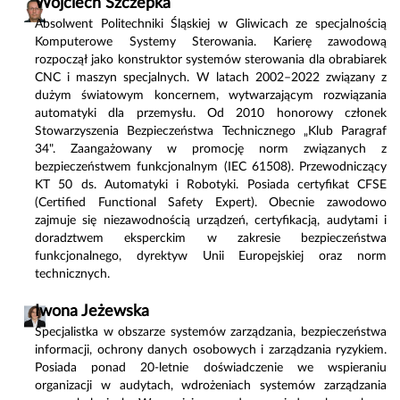
Wojciech Szczepka
Absolwent Politechniki Śląskiej w Gliwicach ze specjalnością
Komputerowe Systemy Sterowania. Karierę zawodową
rozpoczął jako konstruktor systemów sterowania dla obrabiarek
CNC i maszyn specjalnych. W latach 2002–2022 związany z
dużym światowym koncernem, wytwarzającym rozwiązania
automatyki dla przemysłu. Od 2010 honorowy członek
Stowarzyszenia Bezpieczeństwa Technicznego „Klub Paragraf
34". Zaangażowany w promocję norm związanych z
bezpieczeństwem funkcjonalnym (IEC 61508). Przewodniczący
KT 50 ds. Automatyki i Robotyki. Posiada certyfikat CFSE
(Certified Functional Safety Expert). Obecnie zawodowo
zajmuje się niezawodnością urządzeń, certyfikacją, audytami i
doradztwem eksperckim w zakresie bezpieczeństwa
funkcjonalnego, dyrektyw Unii Europejskiej oraz norm
technicznych.
Iwona Jeżewska
Specjalistka w obszarze systemów zarządzania, bezpieczeństwa
informacji, ochrony danych osobowych i zarządzania ryzykiem.
Posiada ponad 20-letnie doświadczenie we wspieraniu
organizacji w audytach, wdrożeniach systemów zarządzania