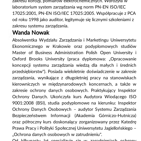
zakresu korozji, pomiarów elektrochemicznych. Wdrożyła w
laboratorium system zarządzania wg norm PN-EN ISO/IEC
17025:2001, PN-EN ISO/IEC 17025:2005. Współpracuje z PCA
od roku 1998 jako auditor, legitymuje się licznymi szkoleniami z
zakresu systemu zarządzania.
Wanda Nowak
Absolwentka Wydziału Zarządzania i Marketingu Uniwersytetu
Ekonomicznego w Krakowie oraz podyplomowych studiów
Master of Business Administration Polish Open University i
Oxford Brooks University (praca dyplomowa: „Opracowanie
koncepcji systemu zarządzania wiedzą dla małych i średnich
przedsiębiorstw"). Posiada wieloletnie doświadczenie w zakresie
zarządzania, wynikające z długoletniej pracy na stanowiskach
kierowniczych w międzynarodowych koncernach, a także w
zakresie ochrony danych osobowych. Praktykujący Inspektor
Ochrony Danych. Ukończyła kurs Audytora Wiodącego ISO
9001:2008 (BSI), studia podyplomowe na kierunku: Inspektor
Ochrony Danych Osobowych – audytor Systemu Zarządzania
Bezpieczeństwem Informacji (Akademia Górniczo-Hutnicza)
oraz półroczny kurs doskonalący zorganizowany przez Katedrę
Prawa Pracy i Polityki Społecznej Uniwersytetu Jagiellońskiego –
„Ochrona danych osobowych w zatrudnieniu".
Od kilkunastu lat specjalizuje się w zagadnieniach ochrony