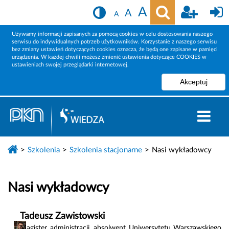
A
A
A
Używamy informacji zapisanych za pomocą cookies w celu dostosowania naszego
serwisu do indywidualnych potrzeb użytkowników. Korzystanie z naszego serwisu
bez zmiany ustawień dotyczących cookies oznacza, że będą one zapisane w pamięci
urządzenia. W każdej chwili możesz zmienić ustawienia dotyczące COOKIES w
ustawieniach swojej przeglądarki internetowej.
Szkolenia
Szkolenia stacjonarne
Nasi wykładowcy
Nasi wykładowcy
Tadeusz Zawistowski
Magister administracji, absolwent Uniwersytetu Warszawskiego