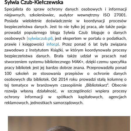
Sylwia Czub-Kiełczewska
Specjalista do spraw ochrony danych osobowych i informacji
niejawnych, szkoleniowiec, audytor wewnętrzny ISO 27001.
Posiada wieloletnie doświadczenie w koordynacji procesów
bezpieczeństwa danych. Jest to nie tylko jej praca, ale także pasja:
prowadzi popularnego bloga Sylwia Czub bloguje o danych
osobowych
(sylwiaczub.pl)
, jest ekspertem w portalu o podatkach,
prawie i księgowości
infor.pl
. Przez ponad 6 lat była związana
zawodowo z Instytutem Książki, w którym koordynowała procesy
bezpieczeństwa danych. Brała także udział w pracach nad
stworzeniem systemu bibliotecznego MAK+, dzięki czemu specyfika
pracy bibliotek jest jej bardzo dobrze znana. Przeprowadziła ponad
100 szkoleń ze stosowania przepisów o ochronie danych
osobowych dla bibliotek. Od 2014 roku prowadzi stałą kolumnę o
tej tematyce w branżowym czasopiśmie „Bibliotekarz". Obecnie
rozwija własną działalność, w szczególności wspiera procesy
ochrony informacji w spółkach kapitałowych, agencjach
reklamowych, jednostkach samorządowych.