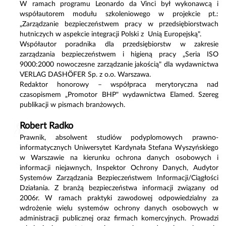
W ramach programu Leonardo da Vinci był wykonawcą i
współautorem modułu szkoleniowego w projekcie pt.:
„Zarządzanie bezpieczeństwem pracy w przedsiębiorstwach
hutniczych w aspekcie integracji Polski z Unią Europejską".
Współautor poradnika dla przedsiębiorstw w zakresie
zarządzania bezpieczeństwem i higieną pracy „Seria ISO
9000:2000 nowoczesne zarządzanie jakością" dla wydawnictwa
VERLAG DASHÖFER Sp. z o.o. Warszawa.
Redaktor honorowy – współpraca merytoryczna nad
czasopismem „Promotor BHP" wydawnictwa Elamed. Szereg
publikacji w pismach branżowych.
Robert Radko
Prawnik, absolwent studiów podyplomowych prawno-
informatycznych Uniwersytet Kardynała Stefana Wyszyńskiego
w Warszawie na kierunku ochrona danych osobowych i
informacji niejawnych, Inspektor Ochrony Danych, Audytor
Systemów Zarządzania Bezpieczeństwem Informacji/Ciągłości
Działania. Z branżą bezpieczeństwa informacji związany od
2006r. W ramach praktyki zawodowej odpowiedzialny za
wdrożenie wielu systemów ochrony danych osobowych w
administracji publicznej oraz firmach komercyjnych. Prowadzi