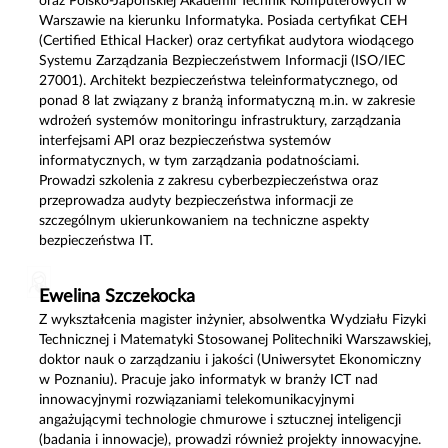
oraz Polsko-Japońskiej Akademii Technik Komputerowych w
Warszawie na kierunku Informatyka. Posiada certyfikat CEH
(Certified Ethical Hacker) oraz certyfikat audytora wiodącego
Systemu Zarządzania Bezpieczeństwem Informacji (ISO/IEC
27001). Architekt bezpieczeństwa teleinformatycznego, od
ponad 8 lat związany z branżą informatyczną m.in. w zakresie
wdrożeń systemów monitoringu infrastruktury, zarządzania
interfejsami API oraz bezpieczeństwa systemów
informatycznych, w tym zarządzania podatnościami.
Prowadzi szkolenia z zakresu cyberbezpieczeństwa oraz
przeprowadza audyty bezpieczeństwa informacji ze
szczególnym ukierunkowaniem na techniczne aspekty
bezpieczeństwa IT.
Ewelina Szczekocka
Z wykształcenia magister inżynier, absolwentka Wydziału Fizyki
Technicznej i Matematyki Stosowanej Politechniki Warszawskiej,
doktor nauk o zarządzaniu i jakości (Uniwersytet Ekonomiczny
w Poznaniu). Pracuje jako informatyk w branży ICT nad
innowacyjnymi rozwiązaniami telekomunikacyjnymi
angażującymi technologie chmurowe i sztucznej inteligencji
(badania i innowacje), prowadzi również projekty innowacyjne.