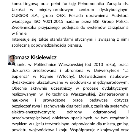
konsultingową oraz pełni funkcję Pełnomocnika Zarządu ds.
Jakości w międzynarodowym centrum dystrybucyjnym
CURSOR S.A., grupa OEX. Posiada uprawnienia Audytora
wiodącego ISO 9001:2015 nadane przez BSI Group Polska.
Zwolenniczka przyjaznego podejścia do systemów zarządzania
w firmie.
Interesuje się także standardami etycznymi i związaną z nimi
społeczną odpowiedzialnością biznesu.
Tomasz Kisielewicz
Adiunkt w Politechnice Warszawskiej (od 2013 roku), praca
doktorska zrealizowana i obroniona w Uniwersytecie "La
Sapienza" w Rzymie (Włochy). Doświadczenie naukowo-
dydaktyczne ukształtowane w środowisku międzynarodowym.
Obecnie aktywnie uczestniczy w procesie dydaktycznym
realizowanym w Politechnice Warszawskiej. Zainteresowania
naukowe i prowadzone prace badawcze dotyczą
bezpieczeństwa i zachowania ciągłości usług zasilania systemów
elektro-energetycznych; ochrony odgromowej i
przeciwprzepięciowej obiektów specjalnych, w tym zrządzania
ryzykiem w ujęciu terytorialnym, odpowiednio dla miasta, gminy,
powiatu, województwa i kraju. Współpracuje z krajowymi oraz