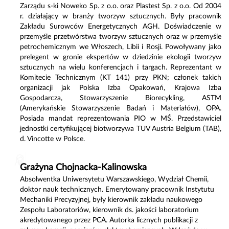
Zarządu s-ki Noweko Sp. z o.o. oraz Plastest Sp. z o.o. Od 2004
r. działający w branży tworzyw sztucznych. Były pracownik
Zakładu Surowców Energetycznych AGH. Doświadczenie w
przemyśle przetwórstwa tworzyw sztucznych oraz w przemyśle
petrochemicznym we Włoszech, Libii i Rosji. Powoływany jako
prelegent w gronie ekspertów w dziedzinie ekologii tworzyw
sztucznych na wielu konferencjach i targach. Reprezentant w
Komitecie Technicznym (KT 141) przy PKN; członek takich
organizacji jak Polska Izba Opakowań, Krajowa Izba
Gospodarcza, Stowarzyszenie Biorecykling, ASTM
(Amerykańskie Stowarzyszenie Badań i Materiałów), OPA.
Posiada mandat reprezentowania PIO w MŚ. Przedstawiciel
jednostki certyfikującej biotworzywa TUV Austria Belgium (TAB),
d. Vincotte w Polsce.
Grażyna Chojnacka-Kalinowska
Absolwentka Uniwersytetu Warszawskiego, Wydział Chemii,
doktor nauk technicznych. Emerytowany pracownik Instytutu
Mechaniki Precyzyjnej, były kierownik zakładu naukowego
Zespołu Laboratoriów, kierownik ds. jakości laboratorium
akredytowanego przez PCA. Autorka licznych publikacji z