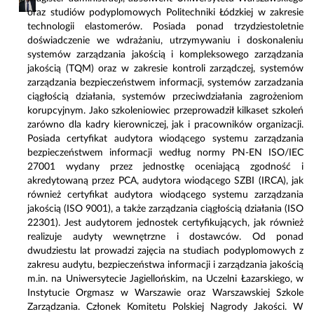
oraz studiów podyplomowych Politechniki Łódzkiej w zakresie
technologii elastomerów. Posiada ponad trzydziestoletnie
doświadczenie we wdrażaniu, utrzymywaniu i doskonaleniu
systemów zarządzania jakością i kompleksowego zarządzania
jakością (TQM) oraz w zakresie kontroli zarządczej, systemów
zarządzania bezpieczeństwem informacji, systemów zarzadzania
ciągłością działania, systemów przeciwdziałania zagrożeniom
korupcyjnym. Jako szkoleniowiec przeprowadził kilkaset szkoleń
zarówno dla kadry kierowniczej, jak i pracowników organizacji.
Posiada certyfikat audytora wiodącego systemu zarządzania
bezpieczeństwem informacji według normy PN-EN ISO/IEC
27001 wydany przez jednostkę oceniającą zgodność i
akredytowaną przez PCA, audytora wiodącego SZBI (IRCA), jak
również certyfikat audytora wiodącego systemu zarządzania
jakością (ISO 9001), a także zarządzania ciągłością działania (ISO
22301). Jest audytorem jednostek certyfikujących, jak również
realizuje audyty wewnętrzne i dostawców. Od ponad
dwudziestu lat prowadzi zajęcia na studiach podyplomowych z
zakresu audytu, bezpieczeństwa informacji i zarządzania jakością
m.in. na Uniwersytecie Jagiellońskim, na Uczelni Łazarskiego, w
Instytucie Orgmasz w Warszawie oraz Warszawskiej Szkole
Zarządzania. Członek Komitetu Polskiej Nagrody Jakości. W