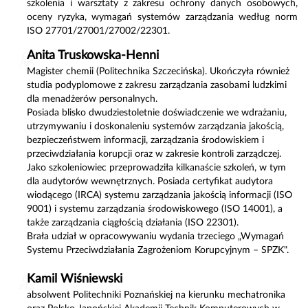
szkolenia i warsztaty z zakresu ochrony danych osobowych,
oceny ryzyka, wymagań systemów zarządzania według norm
ISO 27701/27001/27002/22301.
Anita Truskowska-Henni
Magister chemii (Politechnika Szczecińska). Ukończyła również
studia podyplomowe z zakresu zarządzania zasobami ludzkimi
dla menadżerów personalnych.
Posiada blisko dwudziestoletnie doświadczenie we wdrażaniu,
utrzymywaniu i doskonaleniu systemów zarządzania jakością,
bezpieczeństwem informacji, zarządzania środowiskiem i
przeciwdziałania korupcji oraz w zakresie kontroli zarządczej.
Jako szkoleniowiec przeprowadziła kilkanaście szkoleń, w tym
dla audytorów wewnętrznych. Posiada certyfikat audytora
wiodącego (IRCA) systemu zarządzania jakością informacji (ISO
9001) i systemu zarządzania środowiskowego (ISO 14001), a
także zarządzania ciągłością działania (ISO 22301).
Brała udział w opracowywaniu wydania trzeciego „Wymagań
Systemu Przeciwdziałania Zagrożeniom Korupcyjnym – SPZK".
Kamil Wiśniewski
absolwent Politechniki Poznańskiej na kierunku mechatronika