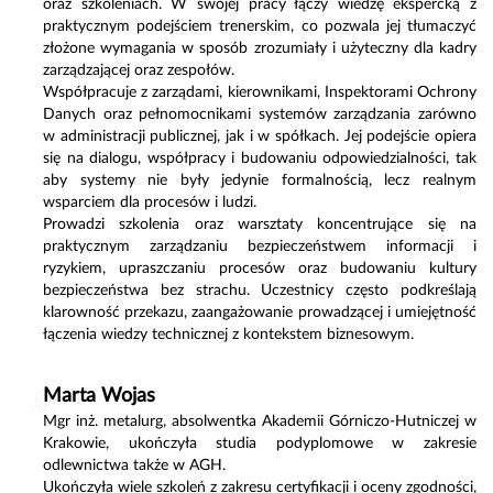
oraz szkoleniach. W swojej pracy łączy wiedzę ekspercką z
praktycznym podejściem trenerskim, co pozwala jej tłumaczyć
złożone wymagania w sposób zrozumiały i użyteczny dla kadry
zarządzającej oraz zespołów.
Współpracuje z zarządami, kierownikami, Inspektorami Ochrony
Danych oraz pełnomocnikami systemów zarządzania zarówno
w administracji publicznej, jak i w spółkach. Jej podejście opiera
się na dialogu, współpracy i budowaniu odpowiedzialności, tak
aby systemy nie były jedynie formalnością, lecz realnym
wsparciem dla procesów i ludzi.
Prowadzi szkolenia oraz warsztaty koncentrujące się na
praktycznym zarządzaniu bezpieczeństwem informacji i
ryzykiem, upraszczaniu procesów oraz budowaniu kultury
bezpieczeństwa bez strachu. Uczestnicy często podkreślają
klarowność przekazu, zaangażowanie prowadzącej i umiejętność
łączenia wiedzy technicznej z kontekstem biznesowym.
Marta Wojas
Mgr inż. metalurg, absolwentka Akademii Górniczo-Hutniczej w
Krakowie, ukończyła studia podyplomowe w zakresie
odlewnictwa także w AGH.
Ukończyła wiele szkoleń z zakresu certyfikacji i oceny zgodności,