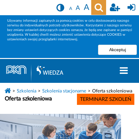
A
A
A
Używamy informacji zapisanych za pomocą cookies w celu dostosowania naszego
serwisu do indywidualnych potrzeb użytkowników. Korzystanie z naszego serwisu
bez zmiany ustawień dotyczących cookies oznacza, że będą one zapisane w pamięci
urządzenia. W każdej chwili możesz zmienić ustawienia dotyczące COOKIES w
ustawieniach swojej przeglądarki internetowej.
Szkolenia
Szkolenia stacjonarne
Oferta szkoleniowa
Oferta szkoleniowa
TERMINARZ SZKOLEŃ